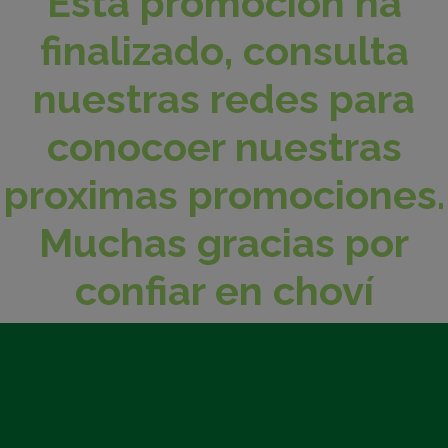
Esta promocion ha
finalizado, consulta
nuestras redes para
conocoer nuestras
proximas promociones.
Muchas gracias por
confiar en choví